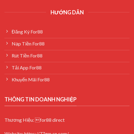
HƯỚNG DẪN
Đăng Ký For88
Nạp Tiền For88
Rút Tiền For88
Tải App For88
Khuyến Mãi For88
THÔNG TIN DOANH NGHIỆP
Thương Hiệu: for88 direct
Website:
https://77gm.cn.com/