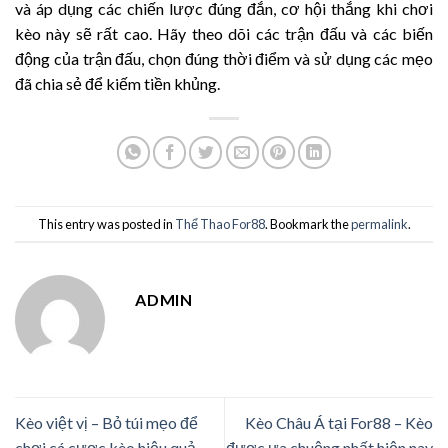
và áp dụng các chiến lược đúng đắn, cơ hội thắng khi chơi
kèo này sẽ rất cao. Hãy theo dõi các trận đấu và các biến
động của trận đấu, chọn đúng thời điểm và sử dụng các mẹo
đã chia sẻ để kiếm tiền khủng.
This entry was posted in
Thể Thao For88
. Bookmark the
permalink
.
ADMIN
Kèo việt vị – Bỏ túi mẹo để
Kèo Châu Á tại For88 – Kèo
chơi cá cược kèo hiệu quả
được ưa chuộng nhất hiện nay