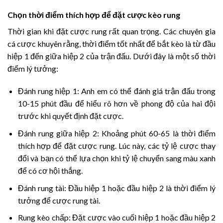
Chọn thời điểm thích hợp để đặt cược kèo rung
Thời gian khi đặt cược rung rất quan trọng. Các chuyên gia
cá cược khuyên rằng, thời điểm tốt nhất để bắt kèo là từ đầu
hiệp 1 đến giữa hiệp 2 của trận đấu. Dưới đây là một số thời
điểm lý tưởng:
Đánh rung hiệp 1: Anh em có thể đánh giá trận đấu trong
10-15 phút đầu để hiểu rõ hơn về phong độ của hai đội
trước khi quyết định đặt cược.
Đánh rung giữa hiệp 2: Khoảng phút 60-65 là thời điểm
thích hợp để đặt cược rung. Lúc này, các tỷ lệ cược thay
đổi và bạn có thể lựa chọn khi tỷ lệ chuyển sang màu xanh
để có cơ hội thắng.
Đánh rung tài: Đầu hiệp 1 hoặc đầu hiệp 2 là thời điểm lý
tưởng để cược rung tài.
Rung kèo chấp: Đặt cược vào cuối hiệp 1 hoặc đầu hiệp 2