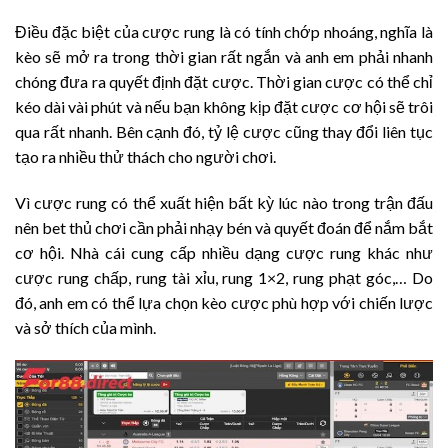
Điều đặc biệt của cược rung là có tính chớp nhoáng, nghĩa là
kèo sẽ mở ra trong thời gian rất ngắn và anh em phải nhanh
chóng đưa ra quyết định đặt cược. Thời gian cược có thể chỉ
kéo dài vài phút và nếu bạn không kịp đặt cược cơ hội sẽ trôi
qua rất nhanh. Bên cạnh đó, tỷ lệ cược cũng thay đổi liên tục
tạo ra nhiều thử thách cho người chơi.
Vì cược rung có thể xuất hiện bất kỳ lúc nào trong trận đấu
nên bet thủ chơi cần phải nhạy bén và quyết đoán để nắm bắt
cơ hội. Nhà cái cung cấp nhiều dạng cược rung khác như
cược rung chấp, rung tài xỉu, rung 1×2, rung phạt góc,… Do
đó, anh em có thể lựa chọn kèo cược phù hợp với chiến lược
và sở thích của mình.