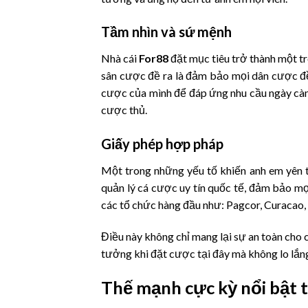
Tầm nhìn và sứ mệnh
Nhà cái
For88
đặt mục tiêu trở thành một t
sân cược đề ra là đảm bảo mọi dân cược đều
cược của mình để đáp ứng nhu cầu ngày càn
cược thủ.
Giấy phép hợp pháp
Một trong những yếu tố khiến anh em yên t
quản lý cá cược uy tín quốc tế, đảm bảo m
các tổ chức hàng đầu như: Pagcor, Curaca
Điều này không chỉ mang lại sự an toàn cho c
tưởng khi đặt cược tại đây mà không lo lắng
Thế mạnh cực kỳ nổi bật t