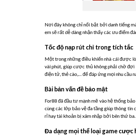
Nơi đây không chỉ nổi bật bởi danh tiếng m
em sẽ rất dễ dàng nhận thấy các ưu điểm đá
Tốc độ nạp rút chỉ trong tích tắc
Một trong những điều khiến nhà cái được lòn
vài phút, giúp cược thủ không phải chờ đợi
điện tử, thẻ cào,… để đáp ứng mọi nhu cầu nạ
Bài bản vấn đề bảo mật
For88 đã đầu tư mạnh mẽ vào hệ thống bảo mậ
cùng các lớp bảo vệ đa tầng giúp thông tin c
rỉ hay tài khoản bị xâm nhập bởi bên thứ ba.
Đa dạng mọi thể loại game cược 