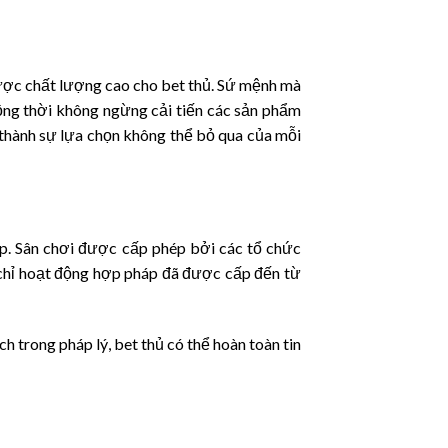
cược chất lượng cao cho bet thủ. Sứ mệnh mà
đồng thời không ngừng cải tiến các sản phẩm
thành sự lựa chọn không thể bỏ qua của mỗi
áp. Sân chơi được cấp phép bởi các tổ chức
 chỉ hoạt động hợp pháp đã được cấp đến từ
h trong pháp lý, bet thủ có thể hoàn toàn tin