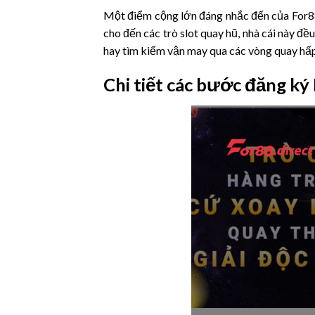
Một điểm cộng lớn đáng nhắc đến của For88 
cho đến các trò slot quay hũ, nhà cái này đ
hay tìm kiếm vận may qua các vòng quay hấp
Chi tiết các bước đăng ký