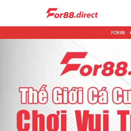
Skip
to
content
FOR88