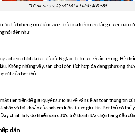
Thế mạnh cực kỳ nổi bật tại nhà cái For88
à còn bởi những ưu điểm vượt trội mà hiếm nền tảng cược nào có 
ng nói đến như:
g anh em chính là tốc độ xử lý giao dịch cực kỳ ấn tượng. Hệ thống
 lâu. Không những vậy, sân chơi còn tích hợp đa dạng phương thứ
p rút của bet thủ.
t tiên tiến để giải quyết sự lo âu về vấn đề an toàn thông tin c
á nhân và tài khoản của anh em luôn được giữ kín. Bet thủ có thể 
 Đây chính là lý do khiến sân cược trở thành lựa chọn hàng đầu của 
hấp dẫn