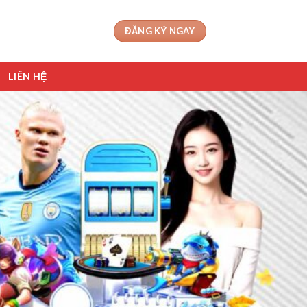
ĐĂNG KÝ NGAY
LIÊN HỆ